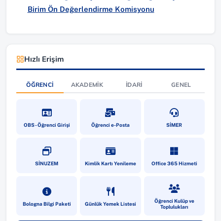
Birim Ön Değerlendirme Komisyonu
Hızlı Erişim
ÖĞRENCI
AKADEMIK
İDARI
GENEL
(yeni sekmede açılır)
(yeni sekmede açılır)
(yeni sekmede a
OBS - Öğrenci Girişi
Öğrenci e-Posta
SİMER
(yeni sekmede açılır)
(yeni sekmede açılır)
(yeni sekmede a
SİNUZEM
Kimlik Kartı Yenileme
Office 365 Hizmeti
(yeni sekmede açılır)
(yeni sekmede açılır)
(yeni sekmede a
Öğrenci Kulüp ve
Bologna Bilgi Paketi
Günlük Yemek Listesi
Toplulukları