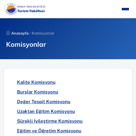
İçeriğe
(YENI SEKMEDE AÇILIR)
SİNOP ÜNİVERSİTESİ
atla
Turizm Fakültesi
Anasayfa
Komisyonlar
Komisyonlar
Kalite Komisyonu
Burslar Komisyonu
Değer Tespit Komisyonu
Uzaktan Eğitim Komisyonu
Sürekli İyileştirme Komisyonu
Eğitim ve Öğretim Komisyonu