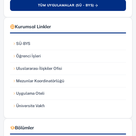
TÜM UYGULAMALAR (SÜ - BYS)
(yeni sekmede açılır)
Kurumsal Linkler
SÜ-BYS
(yeni sekmede açılır)
Öğrenci İşleri
(yeni sekmede açılır)
Uluslararası İlişkiler Ofisi
(yeni sekmede açılır)
Mezunlar Koordinatörlüğü
(yeni sekmede açılır)
Uygulama Oteli
(yeni sekmede açılır)
Üniversite Vakfı
(yeni sekmede açılır)
Bölümler