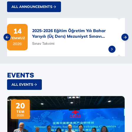
ALL ANNOUNCEMENTS
14
2025-2026 Eğitim Öğretim Yılı Bahar
Yarıyılı (Üç Ders) Mezuniyet Sınavı
TEMMUZ
T
Takvimi
Sınav Takvimi
2026
EVENTS
ALL EVENTS
20
TEM
2026