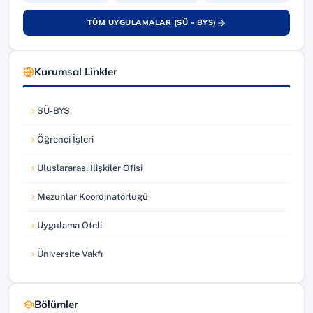
TÜM UYGULAMALAR (SÜ - BYS)
(yeni sekmede açılır)
Kurumsal Linkler
SÜ-BYS
(yeni sekmede açılır)
Öğrenci İşleri
(yeni sekmede açılır)
Uluslararası İlişkiler Ofisi
(yeni sekmede açılır)
Mezunlar Koordinatörlüğü
(yeni sekmede açılır)
Uygulama Oteli
(yeni sekmede açılır)
Üniversite Vakfı
(yeni sekmede açılır)
Bölümler