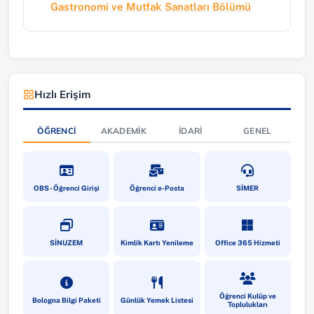
Gastronomi ve Mutfak Sanatları Bölümü
Hızlı Erişim
ÖĞRENCI
AKADEMIK
İDARI
GENEL
(yeni sekmede açılır)
(yeni sekmede açılır)
(yeni sekmede a
OBS - Öğrenci Girişi
Öğrenci e-Posta
SİMER
(yeni sekmede açılır)
(yeni sekmede açılır)
(yeni sekmede a
SİNUZEM
Kimlik Kartı Yenileme
Office 365 Hizmeti
(yeni sekmede açılır)
(yeni sekmede açılır)
(yeni sekmede a
Öğrenci Kulüp ve
Bologna Bilgi Paketi
Günlük Yemek Listesi
Toplulukları